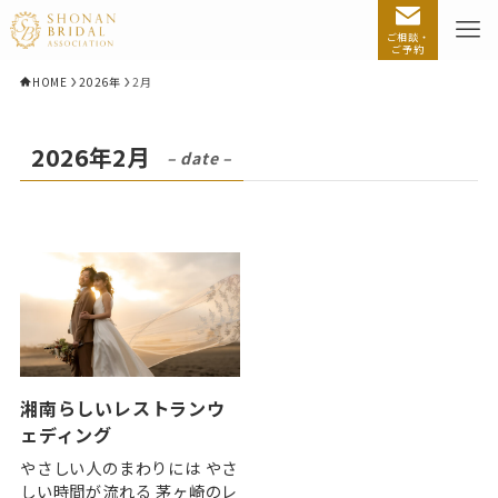
ご相談・
ご予約
HOME
2026年
2月
2026年2月
– date –
湘南らしいレストランウ
ェディング
やさしい人のまわりには やさ
しい時間が流れる 茅ヶ崎のレ